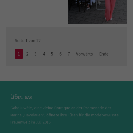
Seite 1 von 12
1
2
3
4
5
6
7
Vorwärts
Ende
Über uns
GaheJuwéle, eine kleine Boutique an der Promenade der
Marina „Havelauen“, öffnete ihre Türen für die modebewusste
Frauenwelt im Juli 2015.